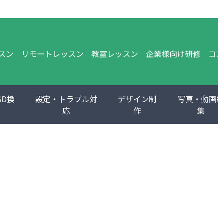
スン
リモートレッスン
教室レッスン
企業様向け研修
コ
SD換
設定・トラブル対
デザイン制
写真・動画
応
作
集