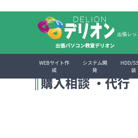
出張レッ
出張パソコン教室デリオン
»
購入相談 ・代行
WEBサイト作
システム開
HDD/S
成
発
装
購入相談 ・代行