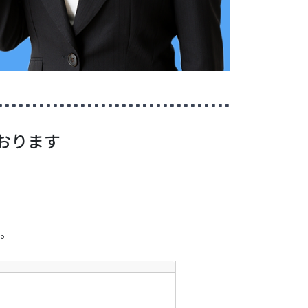
おります
。