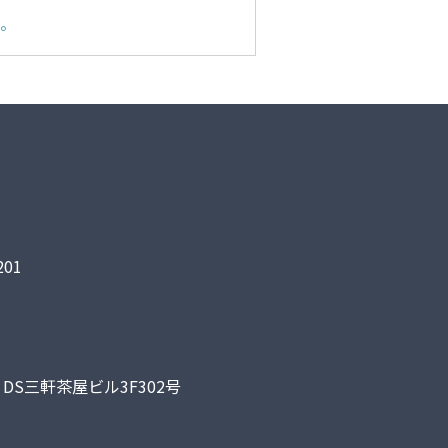
。
01
DS三軒茶屋ビル3F302号