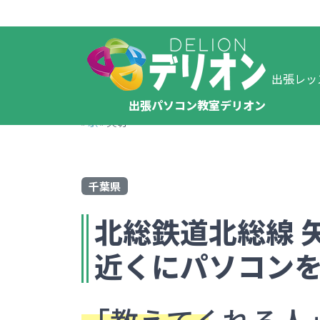
出張レッ
出張パソコン教室デリオン
»
駅
»
矢切
千葉県
北総鉄道北総線
近くにパソコン