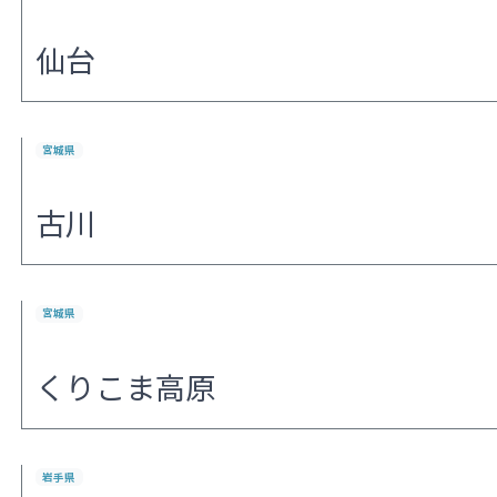
仙台
宮城県
古川
宮城県
くりこま高原
岩手県