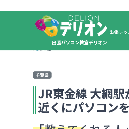
出張レッ
出張パソコン教室デリオン
»
駅
»
大網
千葉県
JR東金線
大網
駅
近くにパソコン