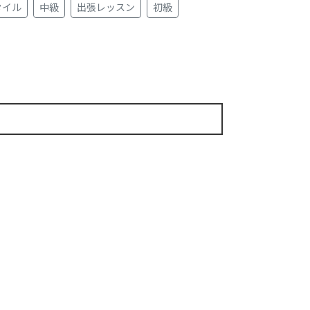
タイル
中級
出張レッスン
初級