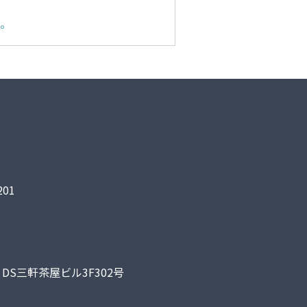
。
01
DS三軒茶屋ビル3F302号