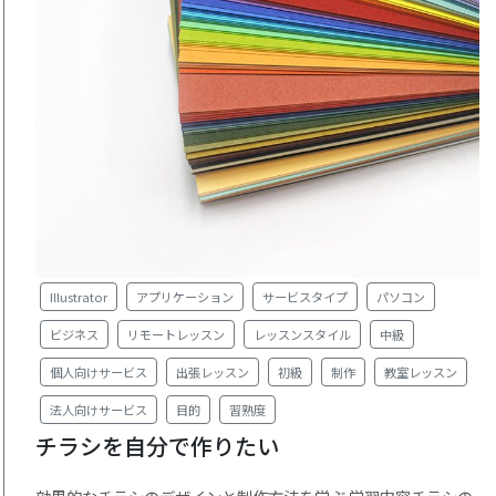
Illustrator
アプリケーション
サービスタイプ
パソコン
ビジネス
リモートレッスン
レッスンスタイル
中級
個人向けサービス
出張レッスン
初級
制作
教室レッスン
法人向けサービス
目的
習熟度
チラシを自分で作りたい