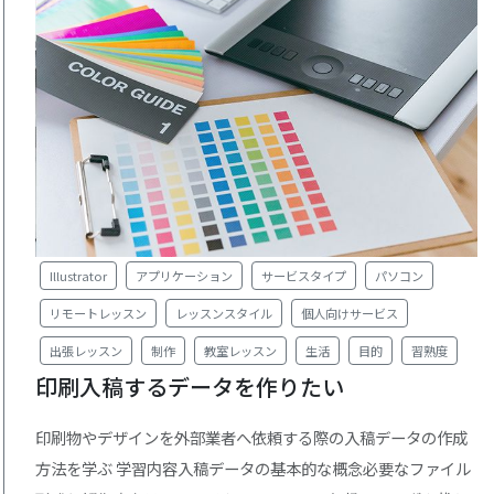
Illustrator
アプリケーション
サービスタイプ
パソコン
リモートレッスン
レッスンスタイル
個人向けサービス
出張レッスン
制作
教室レッスン
生活
目的
習熟度
印刷入稿するデータを作りたい
印刷物やデザインを外部業者へ依頼する際の入稿データの作成
方法を学ぶ 学習内容入稿データの基本的な概念必要なファイル