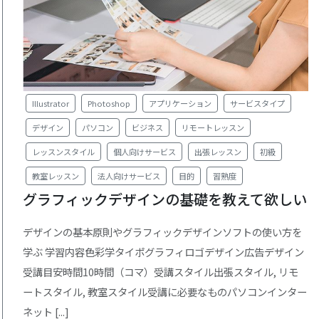
Illustrator
Photoshop
アプリケーション
サービスタイプ
デザイン
パソコン
ビジネス
リモートレッスン
レッスンスタイル
個人向けサービス
出張レッスン
初級
教室レッスン
法人向けサービス
目的
習熟度
グラフィックデザインの基礎を教えて欲しい
デザインの基本原則やグラフィックデザインソフトの使い方を
学ぶ 学習内容色彩学タイポグラフィロゴデザイン広告デザイン
受講目安時間10時間（コマ）受講スタイル出張スタイル, リモ
ートスタイル, 教室スタイル受講に必要なものパソコンインター
ネット [...]