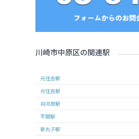
川崎市中原区
の関連駅
元住吉
駅
元住吉
駅
向河原
駅
平間
駅
新丸子
駅