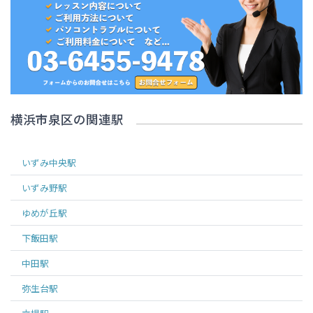
横浜市泉区
の関連駅
いずみ中央
駅
いずみ野
駅
ゆめが丘
駅
下飯田
駅
中田
駅
弥生台
駅