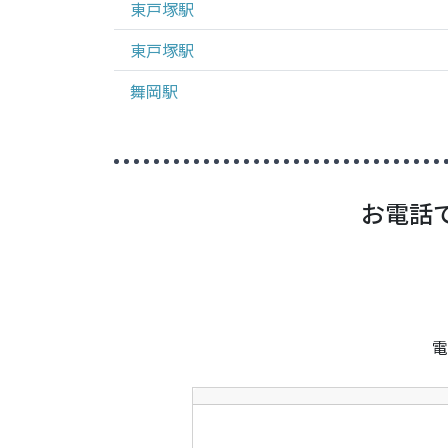
東戸塚
駅
東戸塚
駅
舞岡
駅
お電話
電