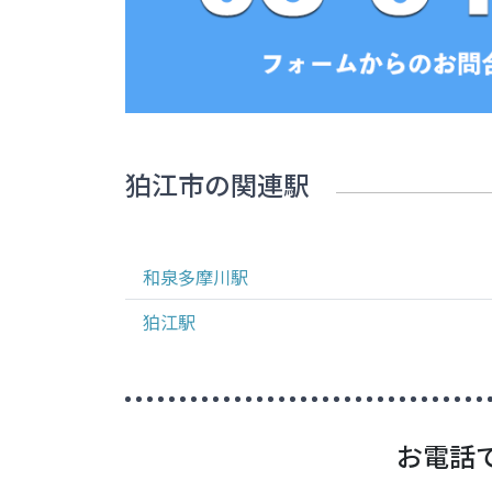
狛江市
の関連駅
和泉多摩川
駅
狛江
駅
お電話