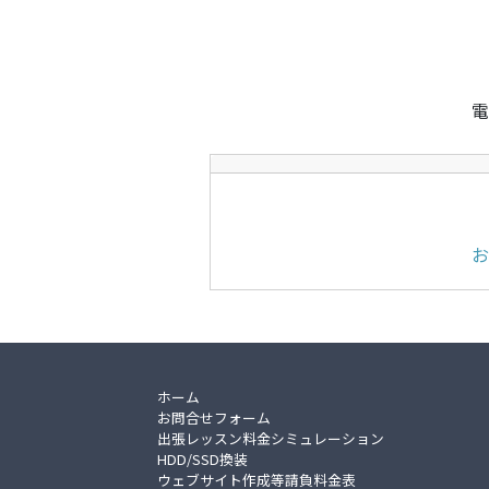
電
お
ホーム
お問合せフォーム
出張レッスン料金シミュレーション
HDD/SSD換装
ウェブサイト作成等請負料金表