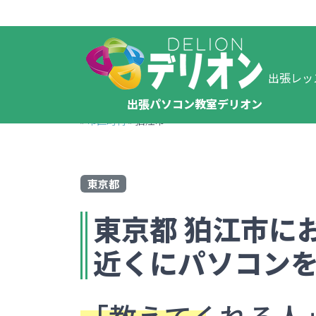
出張レッ
出張パソコン教室デリオン
»
市区町村
»
狛江市
東京都
東京都
狛江市
に
近くにパソコン