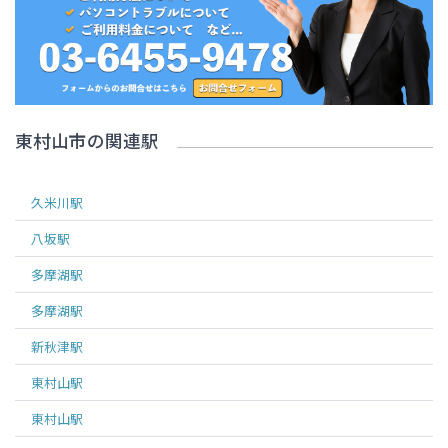
東村山市
の関連駅
久米川
駅
八坂
駅
多摩湖
駅
多摩湖
駅
新秋津
駅
東村山
駅
東村山
駅