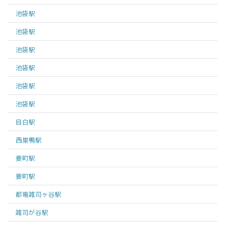
池袋
駅
池袋
駅
池袋
駅
池袋
駅
池袋
駅
池袋
駅
目白
駅
西巣鴨
駅
要町
駅
要町
駅
都電雑司ヶ谷
駅
雑司が谷
駅