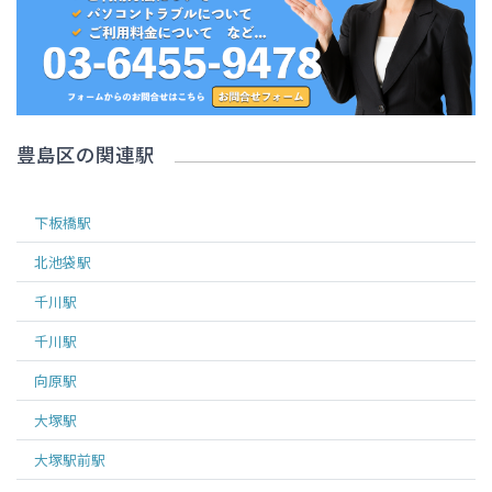
豊島区
の関連駅
下板橋
駅
北池袋
駅
千川
駅
千川
駅
向原
駅
大塚
駅
大塚駅前
駅