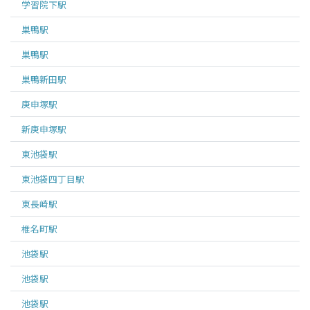
学習院下
駅
巣鴨
駅
巣鴨
駅
巣鴨新田
駅
庚申塚
駅
新庚申塚
駅
東池袋
駅
東池袋四丁目
駅
東長崎
駅
椎名町
駅
池袋
駅
池袋
駅
池袋
駅