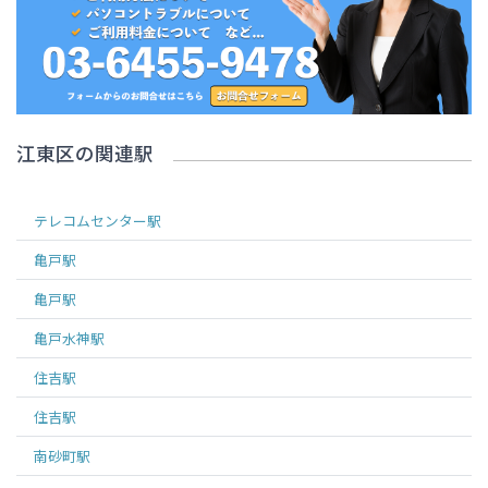
江東区
の関連駅
テレコムセンター
駅
亀戸
駅
亀戸
駅
亀戸水神
駅
住吉
駅
住吉
駅
南砂町
駅