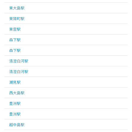
東大島
駅
東陽町
駅
東雲
駅
森下
駅
森下
駅
清澄白河
駅
清澄白河
駅
潮見
駅
西大島
駅
豊洲
駅
豊洲
駅
越中島
駅