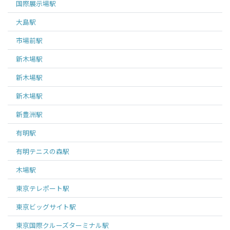
国際展示場
駅
大島
駅
市場前
駅
新木場
駅
新木場
駅
新木場
駅
新豊洲
駅
有明
駅
有明テニスの森
駅
木場
駅
東京テレポート
駅
東京ビッグサイト
駅
東京国際クルーズターミナル
駅