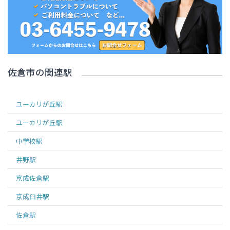
佐倉市
の関連駅
ユーカリが丘
駅
ユーカリが丘
駅
中学校
駅
井野
駅
京成佐倉
駅
京成臼井
駅
佐倉
駅