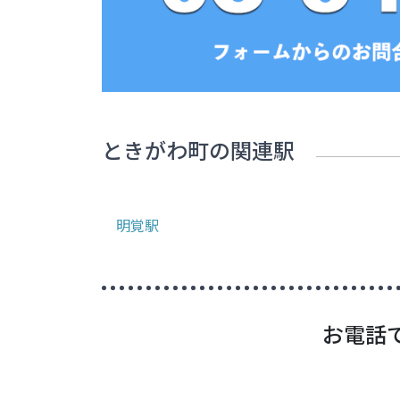
ときがわ町
の関連駅
明覚
駅
お電話