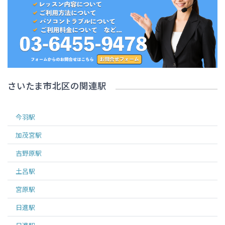
さいたま市北区
の関連駅
今羽
駅
加茂宮
駅
吉野原
駅
土呂
駅
宮原
駅
日進
駅