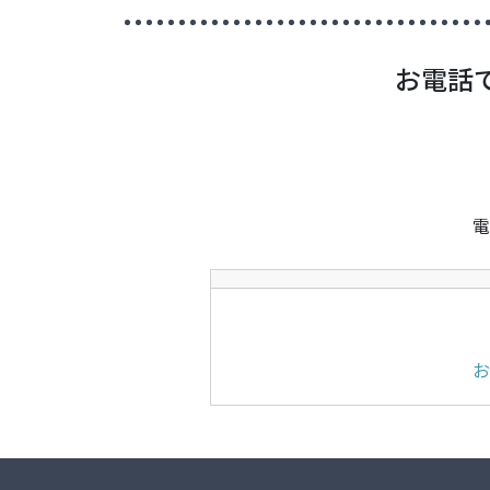
お電話
電
お