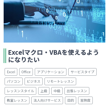
Excelマクロ・VBAを使えるよう
になりたい
Excel
Office
アプリケーション
サービスタイプ
パソコン
ビジネス
リモートレッスン
レッスンスタイル
上級
中級
出張レッスン
教室レッスン
法人向けサービス
目的
習熟度